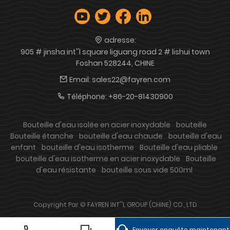
adresse:
905 # jinsha int''l square liguang road 2 # lishui town
Foshan 528244, CHINE
Email:
sales22@fayren.com
Téléphone:
+86-20-81430900
Bouteille d'eau isolée en acier inoxydable
bouteille
Bouteille étanche
bouteille d'eau chaude
bouteille d'eau
enfant
bouteille d'eau isotherme
Bouteille d'eau pliable
bouteille d'eau isotherme en acier inoxydable
Bouteille
d'eau résistante
bouteille sous vide 500ml
Copyright Par © FAYREN INT''L GROUP (CHINE) CO., LTD
Envoyer enquête maintenant