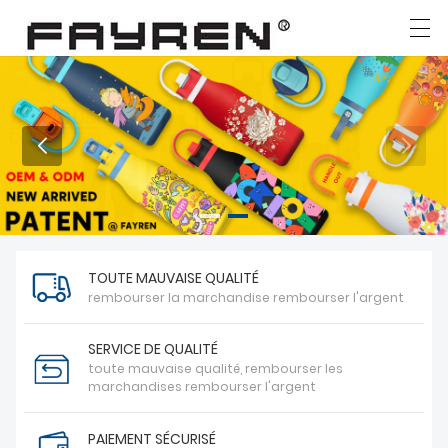
العربية
Deutsch
Ελληνική γλώσσα
English
MAISON
PRODUITS
TOUTE MAUVAISE QUALITÉ
NOUVELLES
rembourser la marchandise rembourser l'argent
CAS
SERVICE DE QUALITÉ
toute mauvaise qualité, rembourser les
USINE
marchandises rembourser l'argent
CONTACTEZ NOUS
PAIEMENT SÉCURISÉ