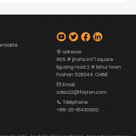
ntialité
adresse:
905 # jinsha int''l square
liguang road 2 # lishui town
Foshan 528244, CHINE
Email:
sales22@fayren.com
Téléphone:
+86-20-81430900