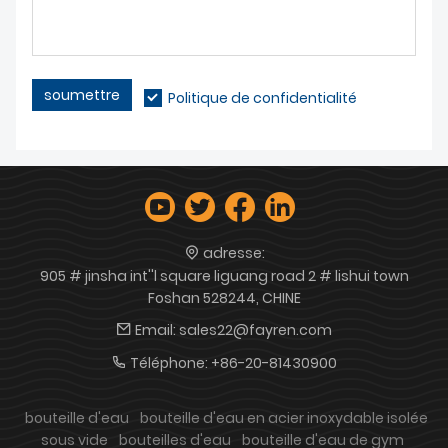
soumettre
Politique de confidentialité
adresse:
905 # jinsha int''l square liguang road 2 # lishui town
Foshan 528244, CHINE
Email:
sales22@fayren.com
Téléphone:
+86-20-81430900
bouteille d'eau
bouteille d'eau en acier inoxydable isolée
sous vide
bouteilles d'eau
bouteille d'eau de gym