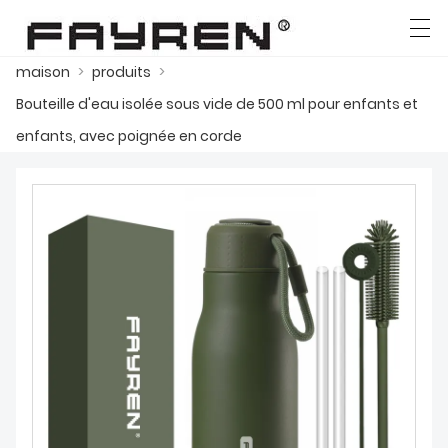
maison
>
produits
>
العربية
Deutsch
Ελληνική γλώσσα
English
Bouteille d'eau isolée sous vide de 500 ml pour enfants et
enfants, avec poignée en corde
MAISON
PRODUITS
NOUVELLES
CAS
USINE
CONTACTEZ NOUS