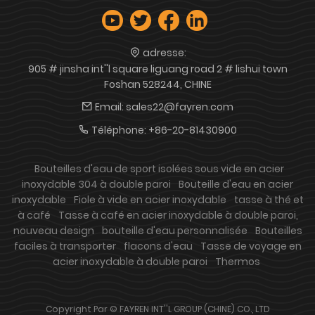
adresse:
905 # jinsha int''l square liguang road 2 # lishui town
Foshan 528244, CHINE
Email:
sales22@fayren.com
Téléphone:
+86-20-81430900
Bouteilles d'eau de sport isolées sous vide en acier
inoxydable 304 à double paroi
Bouteille d'eau en acier
inoxydable
Fiole à vide en acier inoxydable
tasse à thé et
à café
Tasse à café en acier inoxydable à double paroi,
nouveau design
bouteille d'eau personnalisée
Bouteilles
faciles à transporter
flacons d'eau
Tasse de voyage en
acier inoxydable à double paroi
Thermos
Copyright Par © FAYREN INT''L GROUP (CHINE) CO., LTD