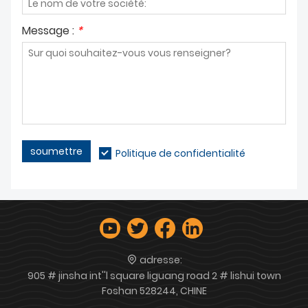
Message :
*
soumettre
Politique de confidentialité
adresse:
905 # jinsha int''l square liguang road 2 # lishui town
Foshan 528244, CHINE