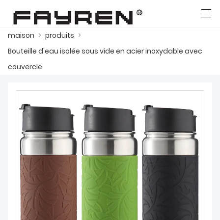
maison
>
produits
>
العربية
Deutsch
Ελληνική γλώσσα
English
Bouteille d'eau isolée sous vide en acier inoxydable avec
couvercle
MAISON
PRODUITS
NOUVELLES
CAS
USINE
CONTACTEZ NOUS