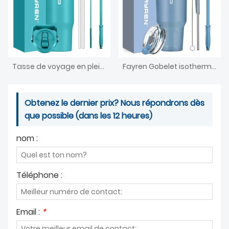
Tasse de voyage en plein air, tasse isolée sous vide en acier inoxydable de 20oz avec couvercle à poignée et tasse à café isolée en paille
Fayren Gobelet isotherme avec poignée, tasse sous vide à double paroi en acier inoxydable avec paille et couvercles, pour boissons froides/chaudes, anti-fuite, tasse de voyage à café
Obtenez le dernier prix? Nous répondrons dès
que possible (dans les 12 heures)
nom :
Téléphone :
Email :
*