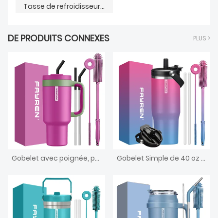
Tasse de refroidisseur de bière Cola en métal à double paroi
DE PRODUITS CONNEXES
PLUS >
Gobelet avec poignée, paille 2 en 1 et couvercle à gorgée, étanche, passe au lave-vaisselle, tasse à café de voyage isolée en acier inoxydable, garde le froid pendant 34 heures
Gobelet Simple de 40 oz avec poignée de couvercle et paille, bouteille d'eau sous vide en acier inoxydable à Double paroi, tasse à café isolée, vente en gros