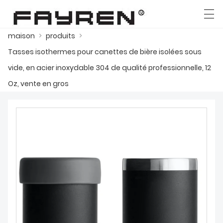
maison
>
produits
>
العربية
Deutsch
Ελληνική γλώσσα
English
Tasses isothermes pour canettes de bière isolées sous
vide, en acier inoxydable 304 de qualité professionnelle, 12
Oz, vente en gros
MAISON
PRODUITS
NOUVELLES
CAS
USINE
CONTACTEZ NOUS