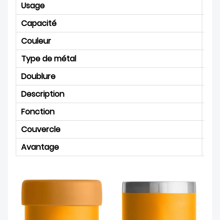
Usage
Gym
Capacité
12 
Couleur
cou
Type de métal
Aci
Doublure
Aci
Description
San
Fonction
Gar
Couvercle
Cou
Avantage
Bon