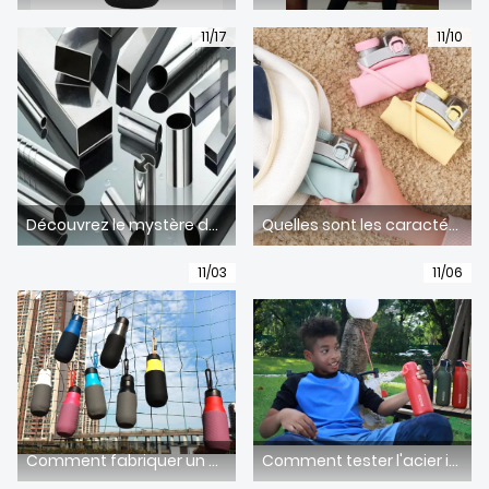
À PROPOS DE NOUS
11/17
11/10
Découvrez le mystère de l'acier inoxydable 201 ou 304 : choisir le bon matériau pour les bouteilles d'eau
Quelles sont les caractéristiques des bouteilles d’eau en silicone de bonne qualité ?
11/03
11/06
Comment fabriquer un moule à bouteille en acier inoxydable ?
Comment tester l'acier inoxydable de qualité 304 ?