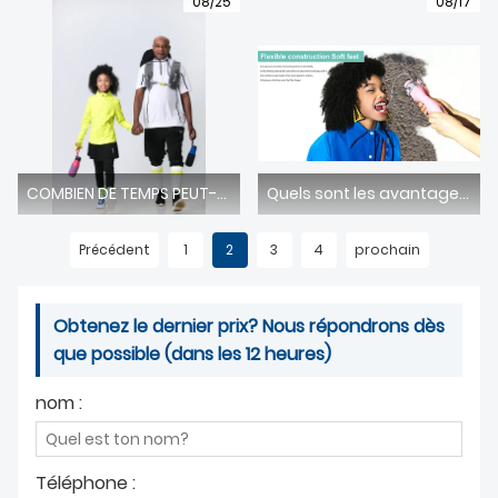
08/25
08/17
COMBIEN DE TEMPS PEUT-ON CONSERVER DE L'EAU DANS UNE BOUTEILLE EN ACIER INOXYDABLE ?
Quels sont les avantages d'une bouteille d'eau pliable
Précédent
1
2
3
4
prochain
Obtenez le dernier prix? Nous répondrons dès
que possible (dans les 12 heures)
nom :
Téléphone :