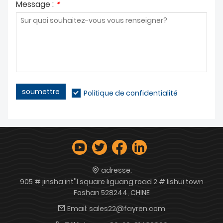
Message :
*
soumettre
Politique de confidentialité
adresse:
905 # jinsha int''l square liguang road 2 # lishui town
Foshan 528244, CHINE
Email:
sales22@fayren.com