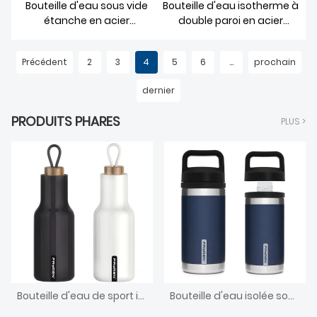
Bouteille d'eau sous vide
Bouteille d'eau isotherme à
étanche en acier
double paroi en acier
inoxydable, avec flacon
inoxydable, parfaite pour le
thermo métallique à large
sport ou le travail.
Précédent
2
3
4
5
6
...
prochain
bouche, pour salle de sport
dernier
PRODUITS PHARES
PLUS >
Bouteille d'eau de sport isolée à boire avec couvercle en bambou
Bouteille d'eau isolée sous vide en acier inoxydable avec bouchon Chug