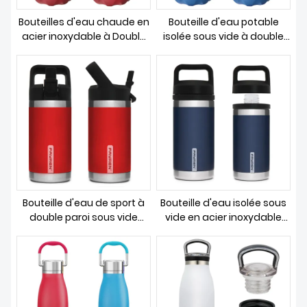
À PROPOS DE NOUS
Bouteilles d'eau chaude en
Bouteille d'eau potable
acier inoxydable à Double
isolée sous vide à double
paroi de haute qualité,
paroi sans bpa en acier
peinture en caoutchouc
inoxydable pour le sport
304 avec poignée en
avec poignée
Silicone
Bouteille d'eau de sport à
Bouteille d'eau isolée sous
double paroi sous vide
vide en acier inoxydable
avec 3 couvercles pour
avec bouchon Chug
garder les liquides chauds
ou froids