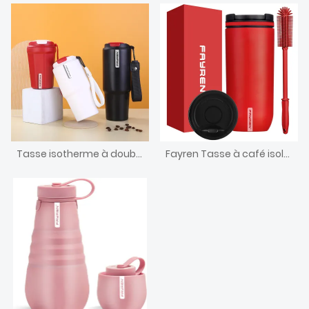
Tasse isotherme à double paroi, gobelet de voyage en acier inoxydable, tasse à café avec couvercle et sangle
Fayren Tasse à café isolée en acier inoxydable anti-déversement avec couvercle à bouton rotatif de 500 ml, garde les boissons froides pendant 24 heures et chaudes pendant 12 heures