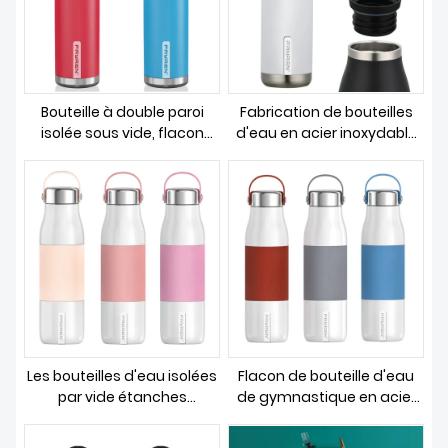
Bouteille à double paroi
Fabrication de bouteilles
isolée sous vide, flacon
d'eau en acier inoxydable
anti-fuite sans BPA
isolées sous vide,
personnalisées, pour
voyage et Camping
Les bouteilles d'eau isolées
Flacon de bouteille d'eau
par vide étanches
de gymnastique en acier
réutilisables et écologiques
inoxydable sans BPA,
de 500 ml conservent 12
parfait pour le sport ou le